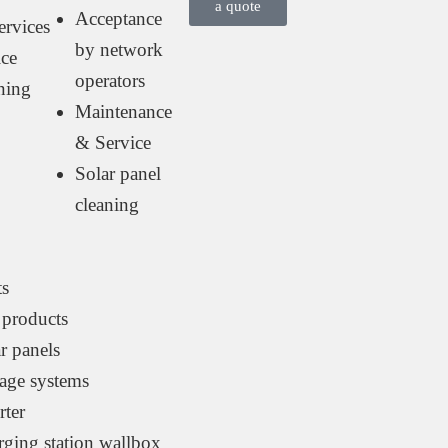
a quote
Acceptance
ervices
by network
ce
operators
ning
Maintenance
& Service
Solar panel
cleaning
ts
 products
r panels
age systems
rter
ging station wallbox