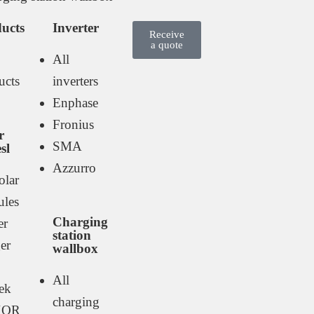
ucts
Inverter
Receive
a quote
All
ucts
inverters
Enphase
Fronius
r
SMA
sl
Azzurro
olar
les
Charging
er
station
er
wallbox
All
tek
charging
XOR