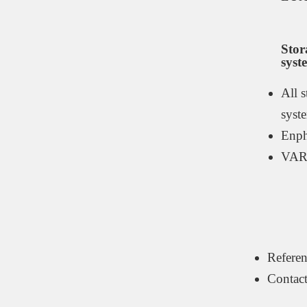
Stor
syst
All s
syst
Enph
VAR
Referen
Contac