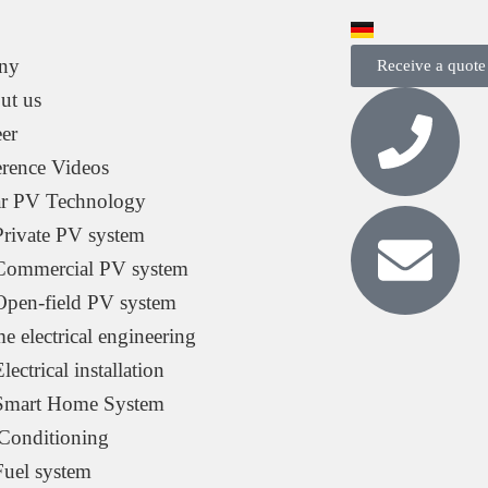
ny
Receive a quote
ut us
er
erence Videos
ar PV Technology
Private PV system
Commercial PV system
Open-field PV system
 electrical engineering
lectrical installation
Smart Home System
 Conditioning
Fuel system