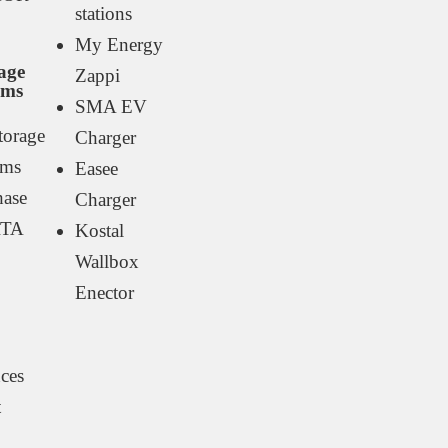
stations
My Energy
age
Zappi
ems
SMA EV
torage
Charger
ems
Easee
ase
Charger
TA
Kostal
Wallbox
Enector
ces
t