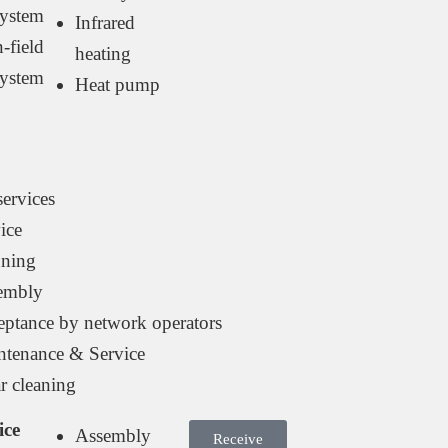
ystem
Infrared
-field
heating
ystem
Heat pump
services
ice
nning
embly
eptance by network operators
ntenance & Service
r cleaning
ice
Assembly
Receive