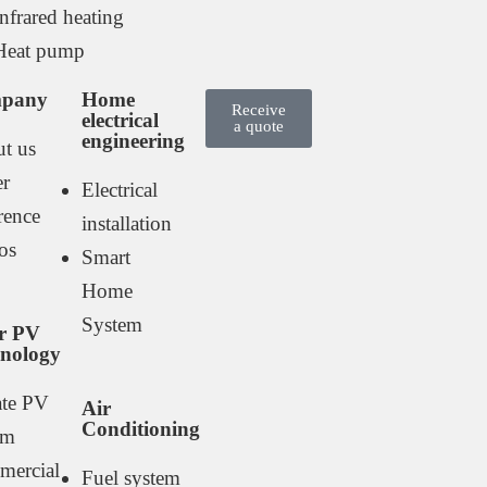
Infrared heating
Heat pump
pany
Home
Receive
electrical
a quote
engineering
t us
er
Electrical
rence
installation
os
Smart
Home
System
r PV
nology
ate PV
Air
Conditioning
em
ercial
Fuel system