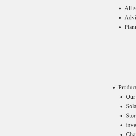
All s
Advi
Plan
Produc
Our
Sola
Stor
inve
Char