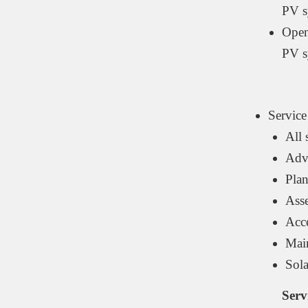
PV s
Open
PV s
Service
All 
Adv
Pla
Ass
Acc
Mai
Sola
Serv