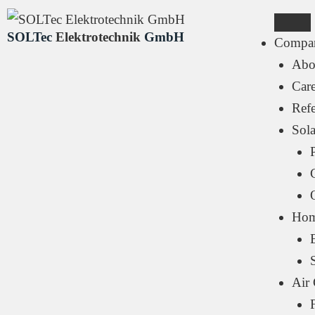
SOLTec
Elektrotechnik
GmbH
Compa
Abo
Care
Ref
Sol
Home
E
Air