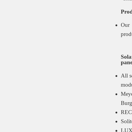
Prod
Our
prod
Sola
pane
All s
modu
Mey
Burg
REC
Soli
LU