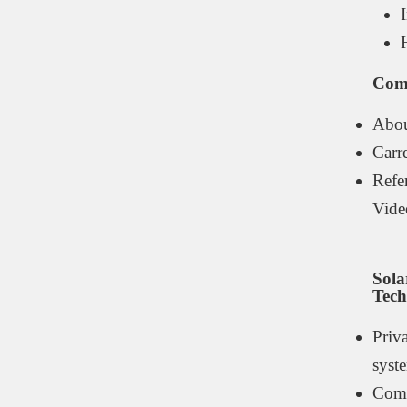
Com
Abou
Carr
Refe
Vide
Sola
Tech
Priv
syst
Comm