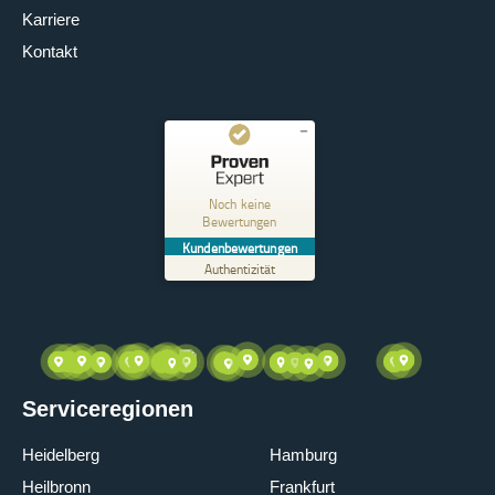
Karriere
Kontakt
Kundenbewertungen und Erfahrungen zu
SOLTec Elektrotechnik GmbH
Noch keine
Bewertungen
MANGELHAFT
Kundenbewertungen
Authentizität
5,00
/
0,00
Erfahren Sie mehr über dieses Bewertungssiegel
Profil ansehen
01.01.1970
Serviceregionen
Heidelberg
Hamburg
Heilbronn
Frankfurt