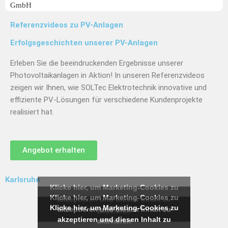
Referenzvideos zu PV-Anlagen
Erfolgsgeschichten unserer PV-Anlagen
Erleben Sie die beeindruckenden Ergebnisse unserer
Photovoltaikanlagen in Aktion! In unseren Referenzvideos
zeigen wir Ihnen, wie SOLTec Elektrotechnik innovative und
effiziente PV-Lösungen für verschiedene Kundenprojekte
realisiert hat.
Angebot erhalten
Karlsruhe
Klicke hier, um Marketing-Cookies zu
Klicke hier, um Marketing-Cookies zu
akzeptieren und diesen Inhalt zu
Klicke hier, um Marketing-Cookies zu
akzeptieren und diesen Inhalt zu
aktivieren
akzeptieren und diesen Inhalt zu
aktivieren